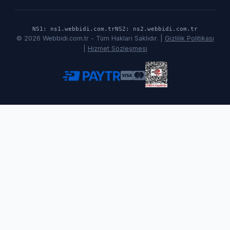
NS1: ns1.webbidi.com.tr
NS2: ns2.webbidi.com.tr
© 2026 Webbidi.com.tr - Tüm Hakları Saklıdır. |
Gizlilik Politikası
|
Hizmet Sözleşmesi