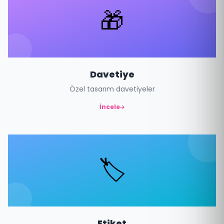
🎁
Davetiye
Özel tasarım davetiyeler
İncele
🏷️
Etiket