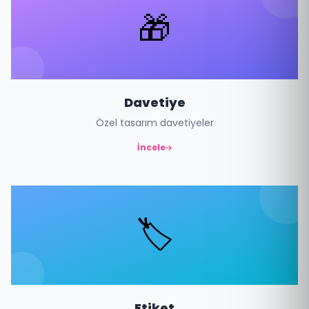
🎁
Davetiye
Özel tasarım davetiyeler
İncele
🏷️
Etiket